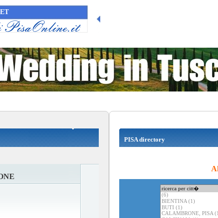
NET
PISA directory
Al
ONE