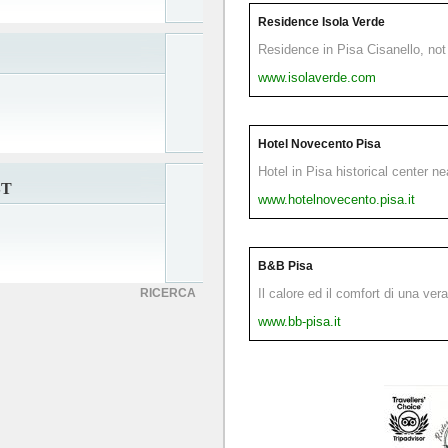
Residence Isola Verde
Residence in Pisa Cisanello, not 
www.isolaverde.com
Hotel Novecento Pisa
Hotel in Pisa historical center n
ST
www.hotelnovecento.pisa.it
B&B Pisa
RICERCA
Il calore ed il comfort di una ver
www.bb-pisa.it