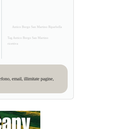
Antico Borgo San Martino Riparbella
Tag Antico Borgo San Martino
ricettiva
no, email, illimitate pagine,