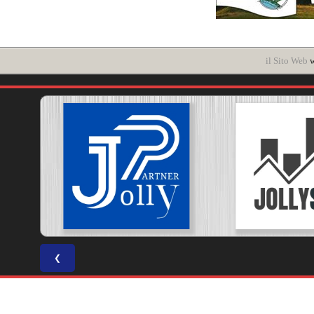
il Sito Web
w
❮