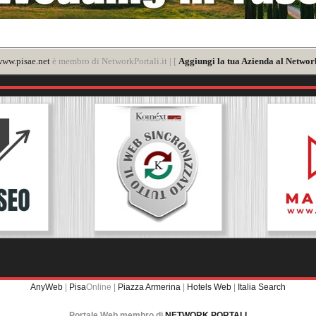
ww.pisae.net
è membro di NetworkPortali.it | [
Aggiungi la tua Azienda al Network
AnyWeb
|
Pisa
Online |
Piazza Armerina
|
Hotels Web
|
Italia Search
Portale Web membro di
NETWORK PORTALI