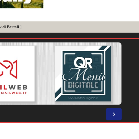
 di Portali
]
❯