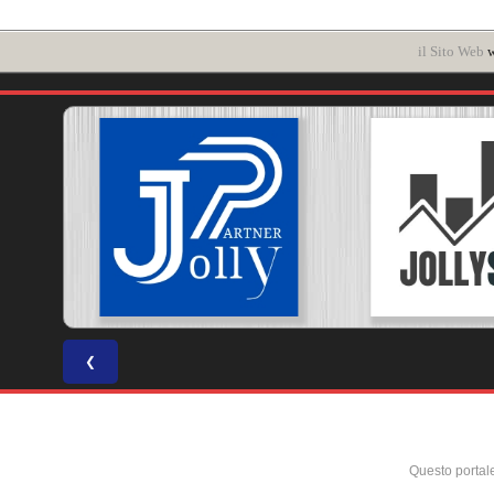
il Sito Web
w
❮
Questo portal