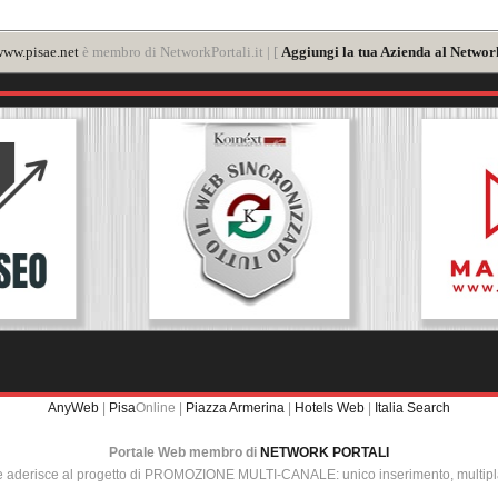
ww.pisae.net
è membro di NetworkPortali.it | [
Aggiungi la tua Azienda al Network
AnyWeb
|
Pisa
Online |
Piazza Armerina
|
Hotels Web
|
Italia Search
Portale Web membro di
NETWORK PORTALI
e aderisce al progetto di PROMOZIONE MULTI-CANALE: unico inserimento, multip