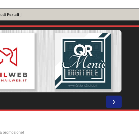
 di Portali
]
❯
la promozione!