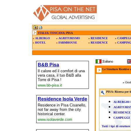
ITALIA
:
TOSCANA
:
PISA
»
ALBERGO
»
AGRITURISMO
»
RESIDENCE
»
CAMPEG
»
HOTEL
»
FARMHOUSE
»
RESIDENCE
»
CAMPIN
Le Strutture Ricettive 
»
Ostel
PISA:
Ricerca per
t
ALBERGHI
AGRITURIS
RESIDENCE
CAMPEGGI 
Tutti i tipi di strutture