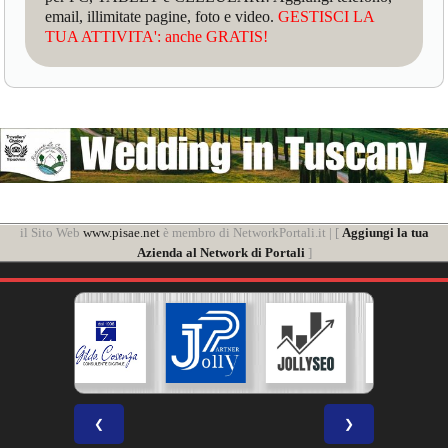
email, illimitate pagine, foto e video.
GESTISCI LA
TUA ATTIVITA': anche GRATIS!
il Sito Web
www.pisae.net
è membro di NetworkPortali.it | [
Aggiungi la tua
Azienda al Network di Portali
]
❮
❯