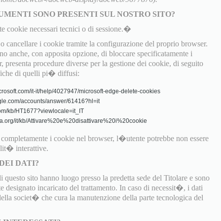
UMENTI SONO PRESENTI SUL NOSTRO SITO?
te cookie necessari tecnici o di sessione.�
 cancellare i cookie tramite la configurazione del proprio browser.
 anche, con apposita opzione, di bloccare specificatamente i
, presenta procedure diverse per la gestione dei cookie, di seguito
fiche di quelli pi� diffusi:
crosoft.com/it-it/help/4027947/microsoft-edge-delete-cookies
gle.com/accounts/answer/61416?hl=it
.com/kb/HT1677?viewlocale=it_IT
zilla.org/it/kb/Attivare%20e%20disattivare%20i%20cookie
o completamente i cookie nel browser, l�utente potrebbe non essere
lit� interattive.
DEI DATI?
di questo sito hanno luogo presso la predetta sede del Titolare e sono
 designato incaricato del trattamento. In caso di necessit�, i dati
 della societ� che cura la manutenzione della parte tecnologica del