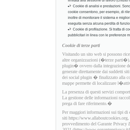
limitata alla sessione di lavoro (chiuso
Cookie di analisi e prestazioni. Sono c
cookie consentono, per esempio, di rile
inoltre di monitorare il sistema e miglio
eseguita senza alcuna perdita di funzio
Cookie di profilazione. Si tratta di c
pubblicitari in linea con le preferenze 
Cookie di terze parti
Visitando un sito web si possono ricev
altre organizzazioni (�terze parti�
plugin� ovvero dalla integrazione dell
generate direttamente dai suddetti sit
dei social plugin � finalizzato alla c
mappe permette di localizzare l�attiv
La presenza di questi servizi comporta l
La gestione delle informazioni raccol
prega di fare riferimento.�
Per maggiori informazioni sui tipi di
siti https://www.allaboutcookies.org
provvedimento del Garante Privacy
2021 (https://www.garanteprivacy.i