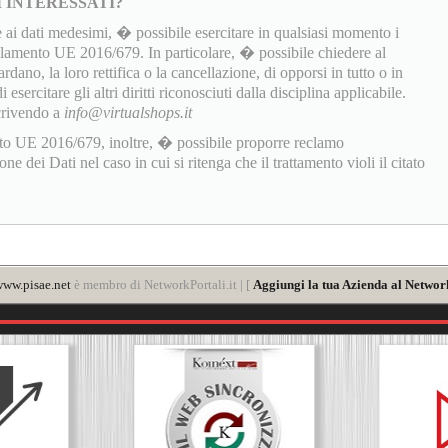
I INTERESSATI?
 ai dati medesimi, � possibile esercitare in qualsiasi momento i
golamento UE 2016/679. In particolare, � possibile chiedere al
rdano, la loro rettifica o la cancellazione, di opporsi in tutto o in
sercitare gli altri diritti riconosciuti dalla disciplina applicabile.
scrivendo a
info@virtualshops.it
to UE 2016/679, inoltre, � possibile proporre reclamo
 dei Dati nel caso in cui si ritenga che il trattamento violi il citato
ww.pisae.net
è membro di NetworkPortali.it | [
Aggiungi la tua Azienda al Network