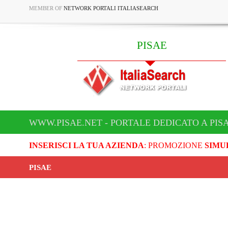
MEMBER OF
NETWORK PORTALI ITALIASEARCH
PISAE
WWW.PISAE.NET - PORTALE DEDICATO A PIS
INSERISCI LA TUA AZIENDA
: PROMOZIONE
SIMU
PISAE