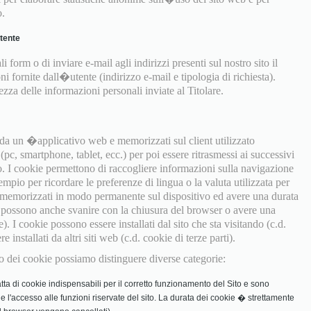
o.
utente
i form o di inviare e-mail agli indirizzi presenti sul nostro sito il
ni fornite dall�utente (indirizzo e-mail e tipologia di richiesta).
za delle informazioni personali inviate al Titolare.
e da un �applicativo web e memorizzati sul client utilizzato
pc, smartphone, tablet, ecc.) per poi essere ritrasmessi ai successivi
o. I cookie permettono di raccogliere informazioni sulla navigazione
empio per ricordare le preferenze di lingua o la valuta utilizzata per
 memorizzati in modo permanente sul dispositivo ed avere una durata
ma possono anche svanire con la chiusura del browser o avere una
e). I cookie possono essere installati dal sito che sta visitando (c.d.
installati da altri siti web (c.d. cookie di terze parti).
izzo dei cookie possiamo distinguere diverse categorie:
tta di cookie indispensabili per il corretto funzionamento del Sito e sono
in e l'accesso alle funzioni riservate del sito. La durata dei cookie � strettamente