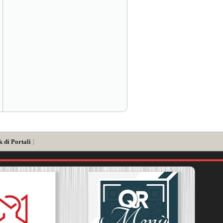
 di Portali
]