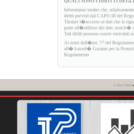
QUALI SONO I DIRITTI DEGL
Informiamo inoltre che, relativamente
diritti previsti dal CAPO III del Re
Titolare l�accesso ai dati che la rigua
parte all�utilizzo dei dati, nonch� di e
Tali diritti possono essere esercitati 
Ai sensi dell�art. 77 del Regolamen
all�Autorit� Garante per la Protezione
Regolamento
il Sito Web
w