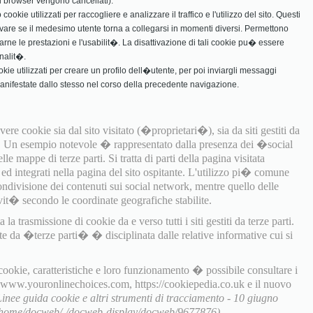
 il browser vengono cancellati).
ookie utilizzati per raccogliere e analizzare il traffico e l'utilizzo del sito. Questi
vare se il medesimo utente torna a collegarsi in momenti diversi. Permettono
rarne le prestazioni e l'usabilit�. La disattivazione di tali cookie pu� essere
nalit�.
ookie utilizzati per creare un profilo dell�utente, per poi inviargli messaggi
manifestate dallo stesso nel corso della precedente navigazione.
ere cookie sia dal sito visitato (�proprietari�), sia da siti gestiti da
). Un esempio notevole � rappresentato dalla presenza dei �social
e mappe di terze parti. Si tratta di parti della pagina visitata
i ed integrati nella pagina del sito ospitante. L'utilizzo pi� comune
ondivisione dei contenuti sui social network, mentre quello delle
it� secondo le coordinate geografiche stabilite.
a trasmissione di cookie da e verso tutti i siti gestiti da terze parti.
te da �terze parti� � disciplinata dalle relative informative cui si
 cookie, caratteristiche e loro funzionamento � possibile consultare i
, www.youronlinechoices.com, https://cookiepedia.co.uk e il nuovo
Linee guida cookie e altri strumenti di tracciamento - 10 giugno
t/home/docweb/-/docweb-display/docweb/9677876).