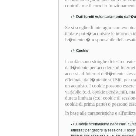
controllarne il corretto funzionament
Dati forniti volontariamente dall�
Se si sceglie di interagire con eventual
titolare potr� acquisire le informazio
L�utente � responsabile della esattez
Cookie
I cookie sono stringhe di testo creat
dall�utente per accedere ad Internet (
accessi ad Internet dell�utente stess
effettuata dall�utente sui Siti, per es
un acquisto. I cookie possono essere
variabile (c.d. cookie persistenti), 
durata limitata (c.d. cookie di session
cookie di prima parte) o possono essere 
In base alle caratteristiche e all'util
Cookie strettamente necessari. Si tra
utilizzati per gestire la sessione, il log