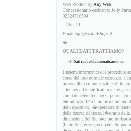
Web Product by
Any Web
Concessionario esclusivo: Jolly Partn
02324710504
Pisa PI
Email:
info@virtualshops.it
�
QUALI DATI TRATTIAMO?
Dati raccolti automaticamente
I sistemi informatici e le procedure 
corso del loro normale esercizio, alc
protocolli di comunicazione di Interne
a interessati identificati, ma che, per
con dati detenuti da terzi, permettere d
l�indirizzo IP o il nome a dominio del
del dispositivo, l�operatore di telef
delle risorse richieste, l�orario della 
dimensione del file ottenuto in rispost
(buon fine, errore, ecc.) ed altri par
dispositivo. Questi dati sono utilizza