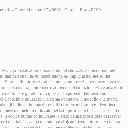
er srls - Corso Matteotti 17 - 56021 Cascina Pisa - P.IVA
software preposte al funzionamento del sito web acquisiscono, nel
uni dati personali la cui trasmissione � implicita nell�uso dei
t. Si tratta di informazioni che non sono raccolte per essere associate
 loro stessa natura, potrebbero, attraverso elaborazioni ed associazioni
i identificare gli utenti. In questa categoria di dati rientrano
 dispositivo utilizzato, il sistema operativo, il modello e la marca
onia, gli indirizzi in dotazione URI (Uniform Resource Identifier)
richiesta, il metodo utilizzato nel sottoporre la richiesta al server, la
a, il codice numerico indicante lo stato della risposta data dal server
ametri relativi al sistema operativo e all�ambiente informatico del tuo
ti per elaborare statistiche anonime sull�uso del sito web e per