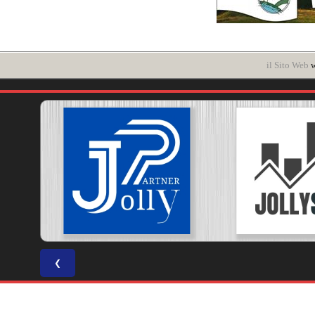
il Sito Web
w
❮