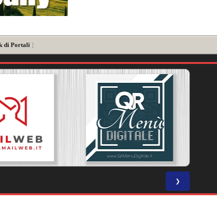
 di Portali
]
❯