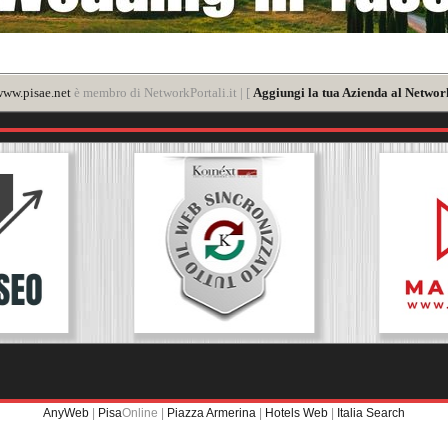
ww.pisae.net
è membro di NetworkPortali.it | [
Aggiungi la tua Azienda al Network
AnyWeb
|
Pisa
Online |
Piazza Armerina
|
Hotels Web
|
Italia Search