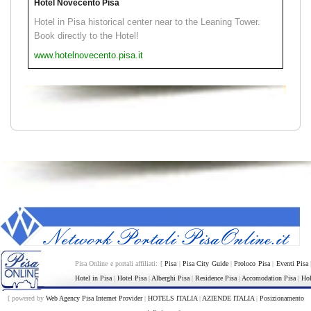
Hotel Novecento Pisa
Hotel in Pisa historical center near to the Leaning Tower.
Book directly to the Hotel!
www.hotelnovecento.pisa.it
Pisa Online e portali affiliati: [
Pisa
|
Pisa City Guide
|
Proloco Pisa
|
Eventi Pisa
Hotel in Pisa
|
Hotel Pisa
|
Alberghi Pisa
|
Residence Pisa
|
Accomodation Pisa
|
Hol
[ powered by
Web Agency Pisa Internet Provider
|
HOTELS ITALIA
|
AZIENDE ITALIA
|
Posizionamento