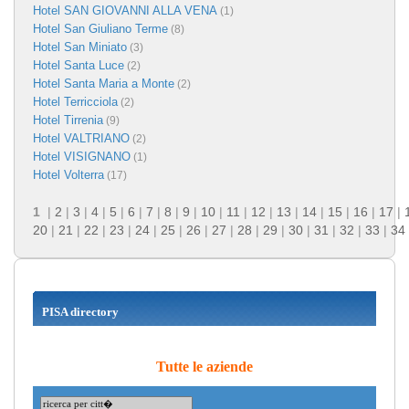
Hotel SAN GIOVANNI ALLA VENA
(1)
Hotel San Giuliano Terme
(8)
Hotel San Miniato
(3)
Hotel Santa Luce
(2)
Hotel Santa Maria a Monte
(2)
Hotel Terricciola
(2)
Hotel Tirrenia
(9)
Hotel VALTRIANO
(2)
Hotel VISIGNANO
(1)
Hotel Volterra
(17)
1
|
2
|
3
|
4
|
5
|
6
|
7
|
8
|
9
|
10
|
11
|
12
|
13
|
14
|
15
|
16
|
17
|
20
|
21
|
22
|
23
|
24
|
25
|
26
|
27
|
28
|
29
|
30
|
31
|
32
|
33
|
34
PISA directory
Tutte le aziende