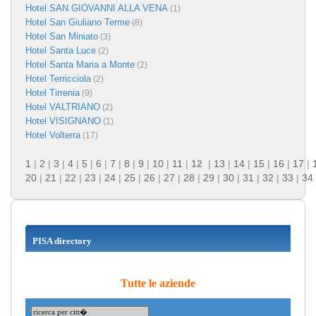
Hotel SAN GIOVANNI ALLA VENA
(1)
Hotel San Giuliano Terme
(8)
Hotel San Miniato
(3)
Hotel Santa Luce
(2)
Hotel Santa Maria a Monte
(2)
Hotel Terricciola
(2)
Hotel Tirrenia
(9)
Hotel VALTRIANO
(2)
Hotel VISIGNANO
(1)
Hotel Volterra
(17)
1
|
2
|
3
|
4
|
5
|
6
|
7
|
8
|
9
|
10
|
11
|
12
|
13
|
14
|
15
|
16
|
17
|
20
|
21
|
22
|
23
|
24
|
25
|
26
|
27
|
28
|
29
|
30
|
31
|
32
|
33
|
34
PISA directory
Tutte le aziende