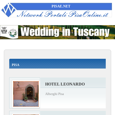
PISAE.NET
PISA
HOTEL LEONARDO
Alberghi Pisa