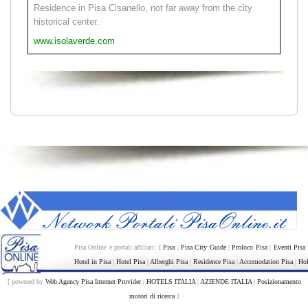
Residence in Pisa Cisanello, not far away from the city
historical center.
www.isolaverde.com
Pisa Online e portali affiliati: [
Pisa
|
Pisa City Guide
|
Proloco Pisa
|
Eventi Pisa
Hotel in Pisa
|
Hotel Pisa
|
Alberghi Pisa
|
Residence Pisa
|
Accomodation Pisa
|
Hol
[ powered by
Web Agency Pisa Internet Provider
|
HOTELS ITALIA
|
AZIENDE ITALIA
|
Posizionamento
motori di ricerca
]