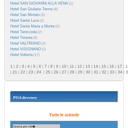
Hotel SAN GIOVANNI ALLA VENA
(1)
Hotel San Giuliano Terme
(8)
Hotel San Miniato
(3)
Hotel Santa Luce
(2)
Hotel Santa Maria a Monte
(2)
Hotel Terricciola
(2)
Hotel Tirrenia
(9)
Hotel VALTRIANO
(2)
Hotel VISIGNANO
(1)
Hotel Volterra
(17)
1
|
2
|
3
|
4
|
5
|
6
|
7
|
8
|
9
|
10
|
11
|
12
|
13
|
14
|
15
|
16
|
17
|
1
|
21
|
22
|
23
|
24
|
25
|
26
|
27
|
28
|
29
|
30
|
31
|
32
|
33
|
34
|
3
PISA directory
Tutte le aziende