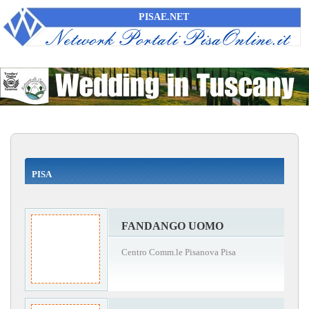
PISAE.NET
PISA
FANDANGO UOMO
Centro Comm.le Pisanova Pisa