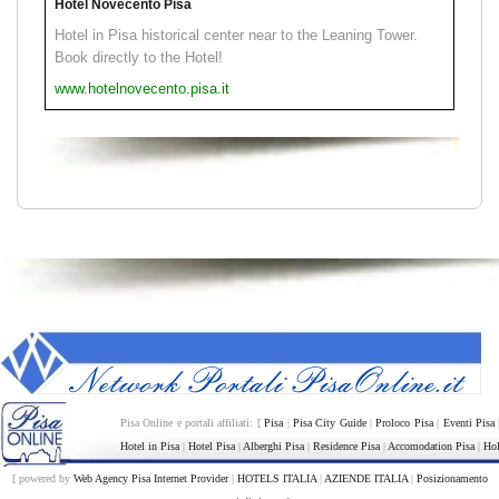
Hotel Novecento Pisa
Hotel in Pisa historical center near to the Leaning Tower.
Book directly to the Hotel!
www.hotelnovecento.pisa.it
Pisa Online e portali affiliati: [
Pisa
|
Pisa City Guide
|
Proloco Pisa
|
Eventi Pisa
Hotel in Pisa
|
Hotel Pisa
|
Alberghi Pisa
|
Residence Pisa
|
Accomodation Pisa
|
Hol
[ powered by
Web Agency Pisa Internet Provider
|
HOTELS ITALIA
|
AZIENDE ITALIA
|
Posizionamento