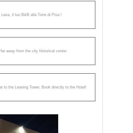
a casa, il tuo B&B alla Torre di Pisa !
far away from the city historical center.
ear to the Leaning Tower. Book directly to the Hotel!