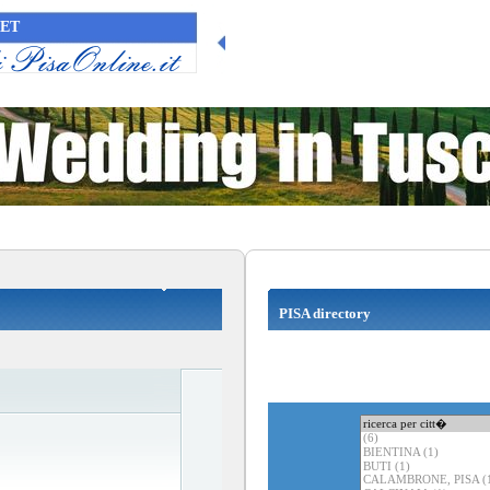
NET
PISA directory