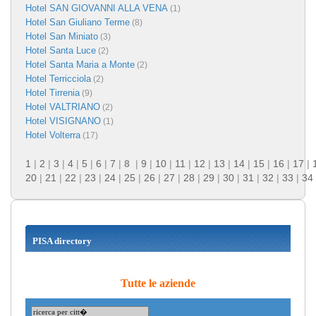
Hotel SAN GIOVANNI ALLA VENA
(1)
Hotel San Giuliano Terme
(8)
Hotel San Miniato
(3)
Hotel Santa Luce
(2)
Hotel Santa Maria a Monte
(2)
Hotel Terricciola
(2)
Hotel Tirrenia
(9)
Hotel VALTRIANO
(2)
Hotel VISIGNANO
(1)
Hotel Volterra
(17)
1
|
2
|
3
|
4
|
5
|
6
|
7
|
8
|
9
|
10
|
11
|
12
|
13
|
14
|
15
|
16
|
17
|
20
|
21
|
22
|
23
|
24
|
25
|
26
|
27
|
28
|
29
|
30
|
31
|
32
|
33
|
34
PISA directory
Tutte le aziende