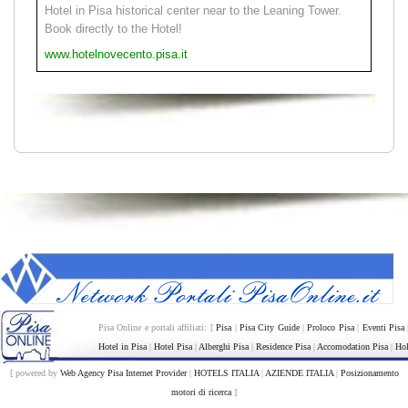
Hotel in Pisa historical center near to the Leaning Tower.
Book directly to the Hotel!
www.hotelnovecento.pisa.it
Pisa Online e portali affiliati: [
Pisa
|
Pisa City Guide
|
Proloco Pisa
|
Eventi Pisa
Hotel in Pisa
|
Hotel Pisa
|
Alberghi Pisa
|
Residence Pisa
|
Accomodation Pisa
|
Hol
[ powered by
Web Agency Pisa Internet Provider
|
HOTELS ITALIA
|
AZIENDE ITALIA
|
Posizionamento
motori di ricerca
]