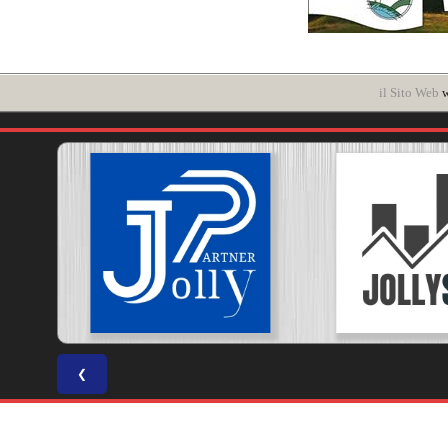
il Sito Web
w
❮