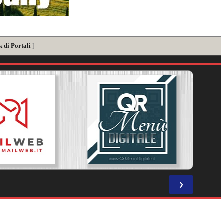
 di Portali
]
❯