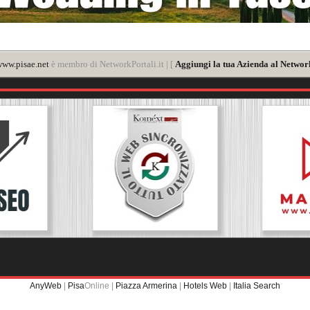
ww.pisae.net
è membro di NetworkPortali.it | [
Aggiungi la tua Azienda al Network
AnyWeb
|
Pisa
Online |
Piazza Armerina
|
Hotels Web
|
Italia Search