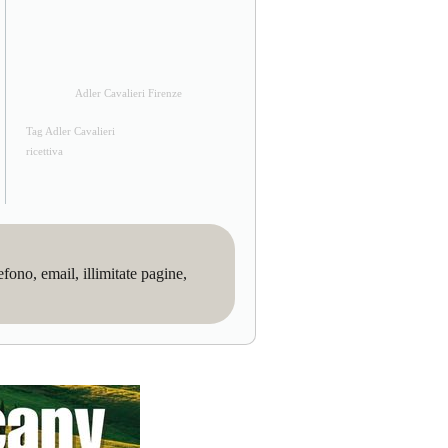
Adler Cavalieri Firenze
Tag Adler Cavalieri
ricettiva
no, email, illimitate pagine,