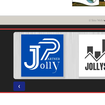
il Sito Web
w
❮