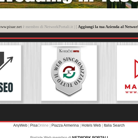
ww.pisae.net
è membro di NetworkPortali.it | [
Aggiungi la tua Azienda al Network
AnyWeb
|
Pisa
Online |
Piazza Armerina
|
Hotels Web
|
Italia Search
Portale Web membro di
NETWORK PORTALI