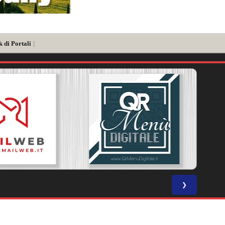
 di Portali
]
❯