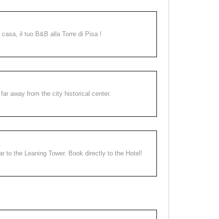
a casa, il tuo B&B alla Torre di Pisa !
far away from the city historical center.
ear to the Leaning Tower. Book directly to the Hotel!