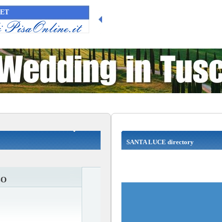
NET
SANTA LUCE directory
SO