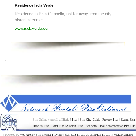
Residence Isola Verde
Residence in Pisa Cisanello, not far away from the city
historical center.
www.isolaverde.com
Pisa Online e portali affiliati: [
Pisa
|
Pisa City Guide
|
Proloco Pisa
|
Eventi Pisa
Hotel in Pisa
|
Hotel Pisa
|
Alberghi Pisa
|
Residence Pisa
|
Accomodation Pisa
|
Hol
[ powered by
Web Agency Pisa Internet Provider
|
HOTELS ITALIA
|
AZIENDE ITALIA
|
Posizionamento